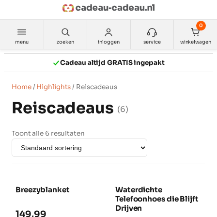
Ga
naar
0
de
inhoud
menu
zoeken
inloggen
service
winkelwagen
Cadeau altijd GRATIS ingepakt
Home
/
Highlights
/ Reiscadeaus
Reiscadeaus
(6)
Toont alle 6 resultaten
Breezyblanket
Waterdichte
NIEUW
NIEUW
Telefoonhoes die Blijft
Drijven
149,99