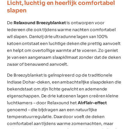
Licht, luchtig en heerlijk comfortabel
slapen
De
Relaxound Breezyblanket
is ontworpen voor
iedereen die ook tijdens warme nachten comfortabel
wil slapen. Dankzij drie ultradunne lagen van 100%
katoen ontstaat een luchtige deken die prettig aanvoelt
en helpt om overtollige warmte af te voeren. Zo geniet
je van een aangenaam slaapklimaat zonder dat de deken
zwaar of benauwend aanvoelt.
De Breezyblanket is geïnspireerd op de traditionele
Indiase Dohar-deken, een ambachtelijke slaapdeken die
bekendstaat om zijn lichte gewicht en ademende
eigenschappen. De drie katoenen lagen creëren kleine
luchtkamers – door Relaxound het
AirFlair-effect
genoemd – die bijdragen aan een natuurlijke
temperatuurregulatie. Daardoor voelt de deken
comfortabel aan tijdens warme zomernachten, maar