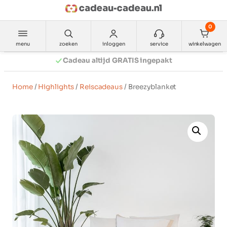
0
menu
zoeken
inloggen
service
winkelwagen
Ga
Ruilen Mag
naar
de
Home
/
Highlights
/
Reiscadeaus
/ Breezyblanket
inhoud