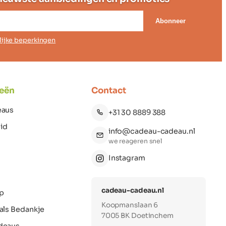
Abonneer
elijke beperkingen
eën
Contact
eaus
+31 30 8889 388
id
info@cadeau-cadeau.nl
we reageren snel
Instagram
cadeau-cadeau.nl
p
Koopmanslaan 6
als Bedankje
7005 BK Doetinchem
deaus