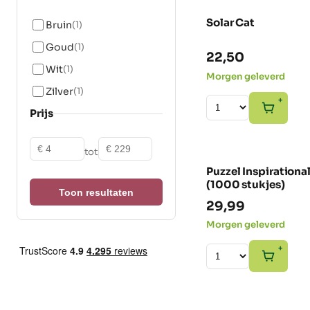
Solar Cat
Bruin
(1)
Goud
(1)
22,50
Wit
(1)
Morgen geleverd
Zilver
(1)
+
Prijs
Vanaf
Tot
tot
Puzzel Inspiration
JA DEZE
(1000 stukjes)
Toon resultaten
29,99
Morgen geleverd
+