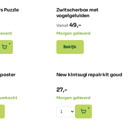
rs Puzzle
Zwitscherbox met
NIEUW
vogelgeluiden
49,-
Vanaf
leverd
Morgen geleverd
+
Bekijk
lposter
New kintsugi repair kit goud
GEZIEN IN NRC
27,-
itverkocht
Morgen geleverd
+