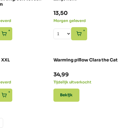
om
13,50
leverd
Morgen geleverd
+
+
 XXL
Warming pillow Clara the Cat
34,99
leverd
Tijdelijk uitverkocht
+
Bekijk