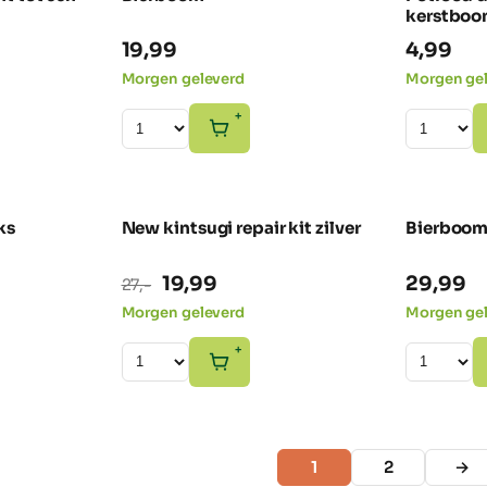
kerstbo
19,99
4,99
Morgen geleverd
Morgen ge
+
ks
New kintsugi repair kit zilver
Bierboom
-26% SALE
Oorspronkelijke
Huidige
19,99
29,99
27,-
prijs
prijs
Morgen geleverd
Morgen ge
was:
is:
+
27,-.
19,99.
1
2
→