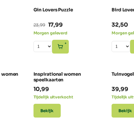
Gin Lovers Puzzle
Bird Love
NIEUW
-25% SALE
Oorspronkelijke
Huidige
17,99
32,50
23,99
prijs
prijs
Morgen geleverd
Morgen ge
was:
is:
+
23,99.
17,99.
al women
Inspirational women
Tuinvoge
speelkaarten
10,99
39,99
Tijdelijk uitverkocht
Tijdelijk u
Bekijk
Bekijk