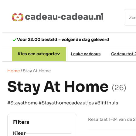
Ga
naar
de
inhoud
Voor 22.00 besteld = volgende dag geleverd
Kies een categorie
Leuke cadeaus
Cadeau tot 
Home
/ Stay At Home
Stay At Home
(26)
#Stayathome #Stayathomecadeautjes #Blijfthuis
Resultaat 1–24 van de 
Filters
Kleur