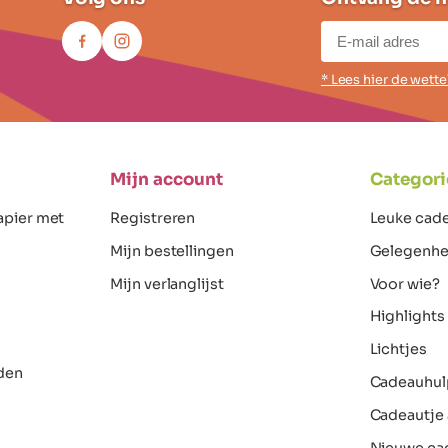
* Lees hier de wett
Mijn account
Categori
apier met
Registreren
Leuke cad
Mijn bestellingen
Gelegenhe
Mijn verlanglijst
Voor wie?
Highlights
Lichtjes
den
Cadeauhul
Cadeautje 
Nieuwe ca