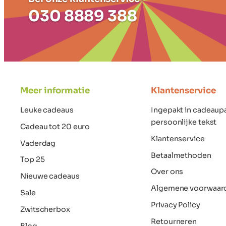
030 8889 388
Meer informatie
Klantenservice
Leuke cadeaus
Ingepakt in cadeaup
persoonlijke tekst
Cadeau tot 20 euro
Klantenservice
Vaderdag
Betaalmethoden
Top 25
Over ons
Nieuwe cadeaus
Algemene voorwaar
Sale
Privacy Policy
Zwitscherbox
Retourneren
Blog