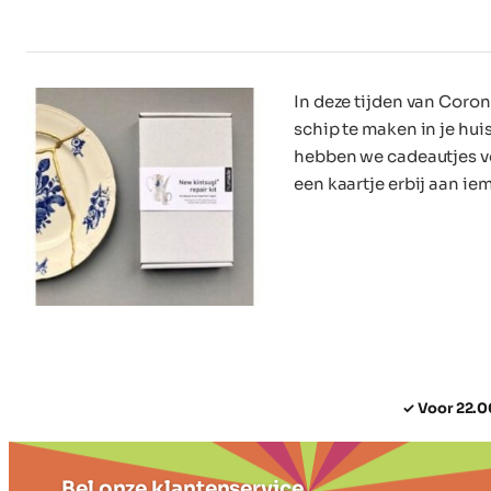
In deze tijden van Corona
schip te maken in je hui
hebben we cadeautjes voo
een kaartje erbij aan i
✓ Voor 22.0
Bel onze klantenservice