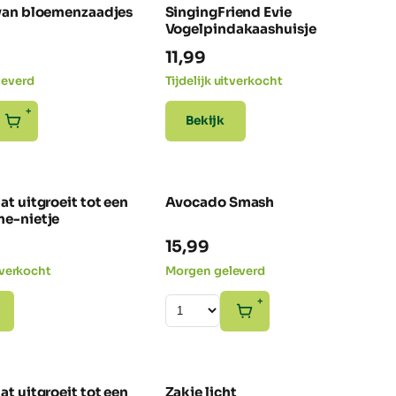
 van bloemenzaadjes
SingingFriend Evie
Vogelpindakaashuisje
11,99
leverd
Tijdelijk uitverkocht
+
Bekijk
at uitgroeit tot een
Avocado Smash
me-nietje
15,99
itverkocht
Morgen geleverd
+
at uitgroeit tot een
Zakje licht