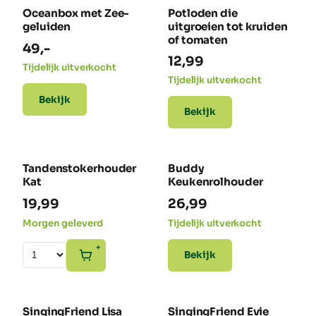
Oceanbox met Zee-
Potloden die
geluiden
uitgroeien tot kruiden
of tomaten
49,-
12,99
Tijdelijk uitverkocht
Tijdelijk uitverkocht
Bekijk
Bekijk
Tandenstokerhouder
Buddy
NIEUW
Kat
Keukenrolhouder
19,99
26,99
Morgen geleverd
Tijdelijk uitverkocht
+
Bekijk
SingingFriend Lisa
SingingFriend Evie