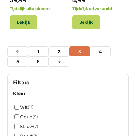
39,99
4,99
Tijdelijk uitverkocht
Tijdelijk uitverkocht
Bekijk
Bekijk
←
1
2
3
4
5
6
→
Filters
Kleur
Wit
(11)
Goud
(9)
Blauw
(7)