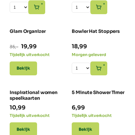
+
+
Glam Organizer
Bowler Hat Stoppers
-43% SALE
Oorspronkelijke
Huidige
19,99
18,99
35,-
prijs
prijs
Tijdelijk uitverkocht
Morgen geleverd
was:
is:
+
Bekijk
35,-.
19,99.
Inspirational women
5 Minute Shower Timer
speelkaarten
10,99
6,99
Tijdelijk uitverkocht
Tijdelijk uitverkocht
Bekijk
Bekijk