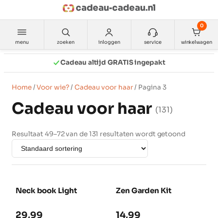
Ga
naar
0
de
inhoud
menu
zoeken
inloggen
service
winkelwagen
Ruilen Mag
Home
/
Voor wie?
/
Cadeau voor haar
/ Pagina 3
Cadeau voor haar
(131)
Resultaat 49–72 van de 131 resultaten wordt getoond
Neck book Light
Zen Garden Kit
29,99
14,99