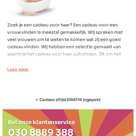
Zoek je een cadeau voor haar? Een cadeau voor een
vrouw vinden is meestal gemakkelijk. Wij spreken met
veel vrouwen om te weten te komen wat zij een goed
cadeau vinden. Wij hebben een selectie gemaakt van
waarin je het cadeau voor haar zult vinden. Dit om het
voor jou gemakkelijker te maken om een goed cadeau
voor haar te vinden. Als je meer inspiratie zoekt voor
Lees meer
een cadeau voor haar kijk dan bij
alle cadeaus
. Wij
pakken het cadeau vrouw voor je in en sturen het
vrouwencadeau snel naar je toe.
✓ Ruilen Mag
Cadeautjes voor haar
Wij voorzien je graag van de benodigde inspiratie
Bel onze klantenservice
030 8889 388