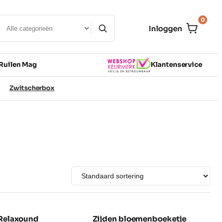
0
Inloggen
Ruilen Mag
Klantenservice
Zwitscherbox
s Relaxound
Zijden bloemenboeketje
NIEUW