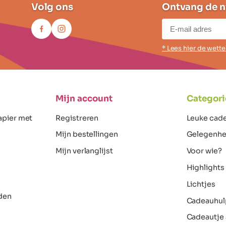
Volg ons
Ontvang de n
* Lees hier de wett
Mijn account
Categori
apier met
Registreren
Leuke cad
Mijn bestellingen
Gelegenhe
Mijn verlanglijst
Voor wie?
Highlights
Lichtjes
den
Cadeauhul
Cadeautje 