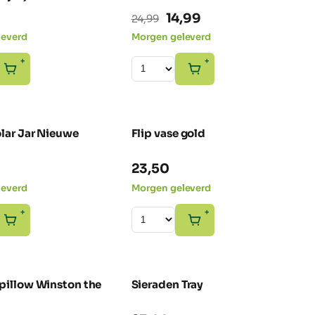
Oorspronkelijke
Huidige
14,99
24,99
prijs
prijs
leverd
Morgen geleverd
was:
is:
+
+
24,99.
14,99.
lar Jar Nieuwe
Flip vase gold
23,50
leverd
Morgen geleverd
+
+
pillow Winston the
Sieraden Tray