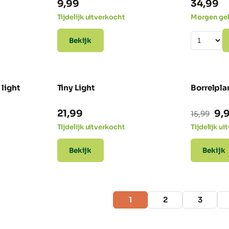
elijke
ige
9,99
34,99
Tijdelijk uitverkocht
Morgen ge
Bekijk
.
light
Tiny Light
Borrelpla
Oo
21,99
9,
15,99
pri
Tijdelijk uitverkocht
Tijdelijk u
wa
Bekijk
Bekijk
15,
1
2
3