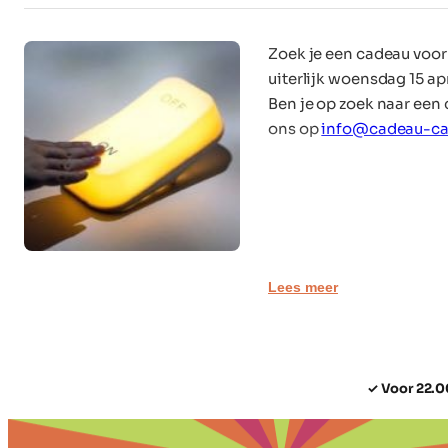
Zoek je een cadeau voor 
uiterlijk woensdag 15 apr
Ben je op zoek naar een
ons op
info@cadeau-ca
Waardeer jij je se
Geef haar iets leuks op
Lees meer
✓ Voor 22.0