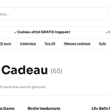
Cadeau altijd GRATIS ingepakt
20 euro
Vaderdag
Top 25
Nieuwe cadeaus
Sale
g Cadeau
(65)
65 resultaten wordt getoond
ng Game
Birdie leeslampje
Lily Bell
NIEUW