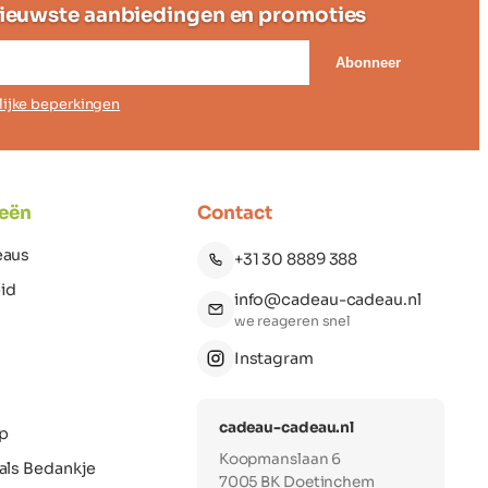
ieuwste aanbiedingen en promoties
Abonneer
elijke beperkingen
eën
Contact
eaus
+31 30 8889 388
id
info@cadeau-cadeau.nl
we reageren snel
Instagram
cadeau-cadeau.nl
p
Koopmanslaan 6
als Bedankje
7005 BK Doetinchem