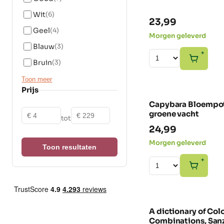
Wit
(6)
23,99
Geel
(4)
Morgen geleverd
Blauw
(3)
+
Bruin
(3)
Toon meer
Prijs
Capybara Bloempo
Vanaf
Tot
groene vacht
tot
24,99
Morgen geleverd
Toon resultaten
+
A dictionary of Col
GEZIEN IN VOLKSRANT 
Combinations, Sa