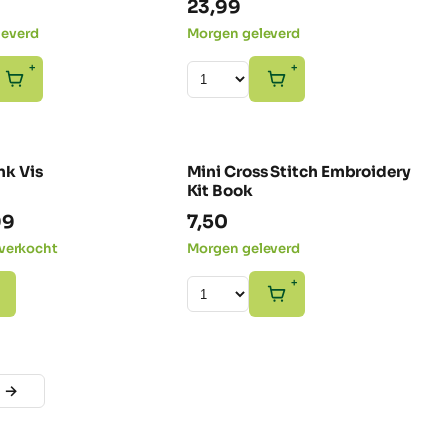
23,99
leverd
Morgen geleverd
+
+
nk Vis
Mini Cross Stitch Embroidery
-38% SALE
Kit Book
rspronkelijke
Huidige
99
7,50
js
prijs
itverkocht
Morgen geleverd
s:
is:
+
99.
9,99.
→