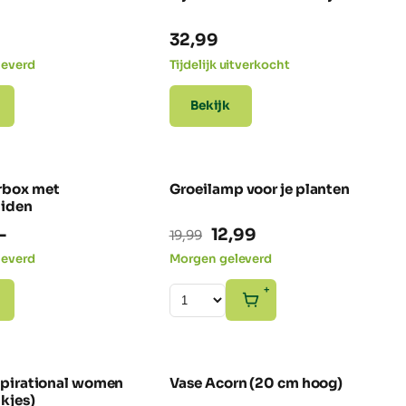
32,99
leverd
Tijdelijk uitverkocht
Bekijk
rbox met
Groeilamp voor je planten
-35% SALE
uiden
Oorspronkelijke
Huidige
-
12,99
19,99
prijs
prijs
leverd
Morgen geleverd
was:
is:
+
19,99.
12,99.
spirational women
Vase Acorn (20 cm hoog)
-40% SALE
kjes)