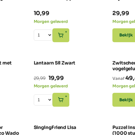
10,99
29,99
Morgen geleverd
Morgen ge
+
Bekijk
t met
Lantaarn Sil Zwart
Zwitsche
NIEUW
-33% SALE
vogelgel
Oorspronkelijke
Huidige
19,99
49,
29,99
Vanaf
prijs
prijs
Morgen geleverd
Morgen ge
was:
is:
+
Bekijk
29,99.
19,99.
or
SingingFriend Lisa
Puzzel In
EN FD
JA DEZE
nzo Wado
(1000 stu