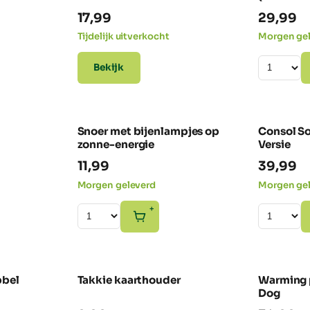
17,99
29,99
Tijdelijk uitverkocht
Morgen ge
Bekijk
Snoer met bijenlampjes op
Consol So
NIEUW
NIEUW
zonne-energie
Versie
11,99
39,99
Morgen geleverd
Morgen ge
+
bbel
Takkie kaarthouder
Warming 
-25% SALE
Dog