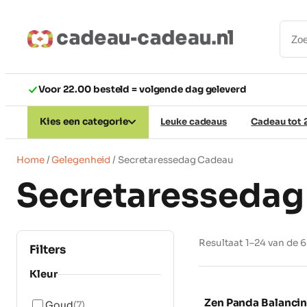
Ga
naar
de
inhoud
Voor 22.00 besteld = volgende dag geleverd
Kies een categorie
Leuke cadeaus
Cadeau tot 
Home
/
Gelegenheid
/ Secretaressedag Cadeau
Secretaresseda
Resultaat 1–24 van de 
Filters
Kleur
Zen Panda Balanci
Goud
(7)