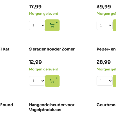
17,99
39,99
Morgen geleverd
Morgen ge
+
l Kat
Sieradenhouder Zomer
Peper- en
NIEUW
NIEUW
12,99
28,99
Morgen geleverd
Morgen ge
+
 Found
Hangende houder voor
Geurbran
NIEUW
Vogelpindakaas