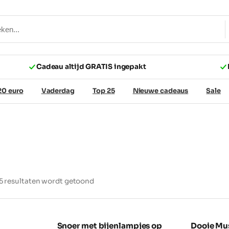
Cadeau altijd GRATIS ingepakt
20 euro
Vaderdag
Top 25
Nieuwe cadeaus
Sale
25 resultaten wordt getoond
Snoer met bijenlampjes op
Dooie Mu
NIEUW