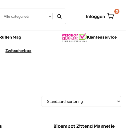
0
Inloggen
Ruilen Mag
Klantenservice
Zwitscherbox
s
Bloempot Zittend Mannetje
NIEUW
NIEUW