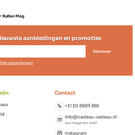
✓ Ruilen Mag
ieuwste aanbiedingen en promoties
Abonneer
elijke beperkingen
eën
Contact
eaus
+31 30 8889 388
id
info@cadeau-cadeau.nl
we reageren snel
Instagram