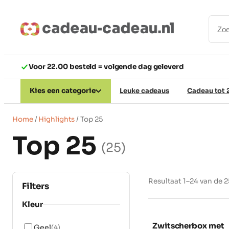
Ga
naar
de
inhoud
Voor 22.00 besteld = volgende dag geleverd
Kies een categorie
Leuke cadeaus
Cadeau tot 
Home
/
Highlights
/ Top 25
Top 25
(25)
Resultaat 1–24 van de 
Filters
Kleur
Zwitscherbox met
Geel
(4)