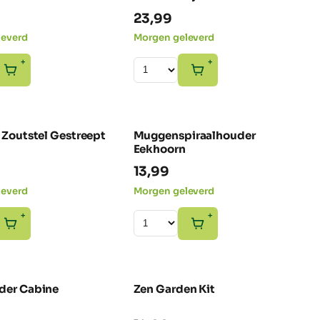
23,99
leverd
Morgen geleverd
+
+
 Zoutstel Gestreept
Muggenspiraalhouder
NIEUW
NIEUW
Eekhoorn
13,99
leverd
Morgen geleverd
+
+
der Cabine
Zen Garden Kit
NIEUW