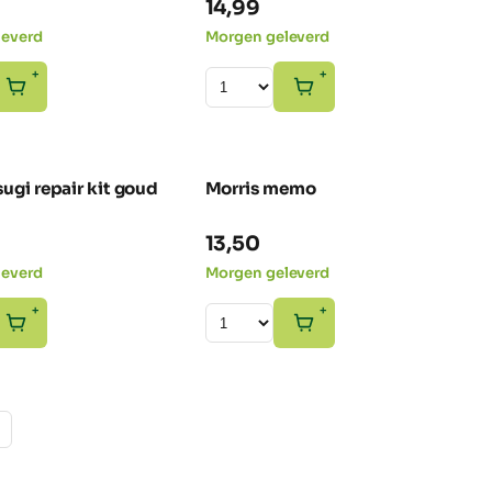
14,99
leverd
Morgen geleverd
+
+
ugi repair kit goud
Morris memo
 NRC
13,50
leverd
Morgen geleverd
+
+