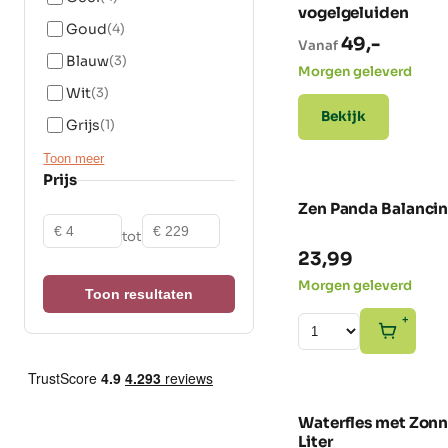
vogelgeluiden
Goud
(4)
49,-
Vanaf
Blauw
(3)
Morgen geleverd
Wit
(3)
Bekijk
Grijs
(1)
Toon meer
Prijs
Zen Panda Balanci
Vanaf
Tot
tot
23,99
Morgen geleverd
Toon resultaten
+
Waterfles met Zon
Liter