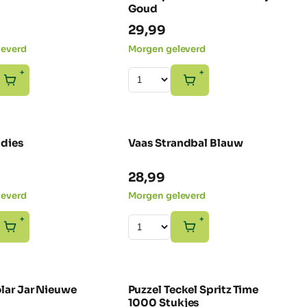
Goud
29,99
leverd
Morgen geleverd
+
+
ddies
Vaas Strandbal Blauw
NIEUW
NIEUW
28,99
leverd
Morgen geleverd
+
+
lar Jar Nieuwe
Puzzel Teckel Spritz Time
NIEUW
1000 Stukjes