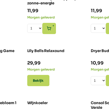
zonne-energie
11,99
11,99
Morgen geleverd
Morgen ge
+
ng Game
Lily Bells Relaxound
Dryer Bu
NIEUW
29,99
10,99
Morgen geleverd
Morgen ge
Bekijk
nebloem 1
Wijnkoeler
Consol So
NIEUW
Versie