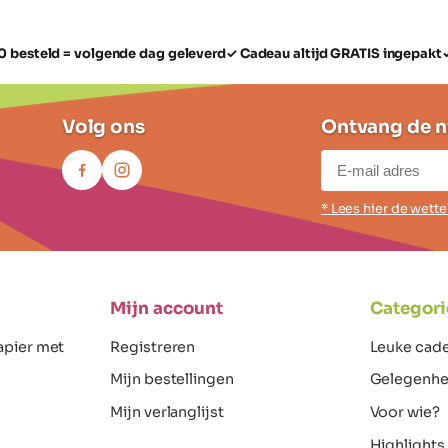
0 besteld = volgende dag geleverd
✓ Cadeau altijd GRATIS ingepakt
Volg ons
Ontvang de n
* Lees hier de wett
Mijn account
Categori
apier met
Registreren
Leuke cad
Mijn bestellingen
Gelegenhe
Mijn verlanglijst
Voor wie?
Highlights