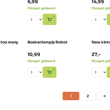
6,99
14,99
Morgen geleverd
Morgen ge
+
 too many
Boekenlampje Robot
New kints
GEZIEN IN
10,99
27,-
Morgen geleverd
Morgen ge
+
1
2
→