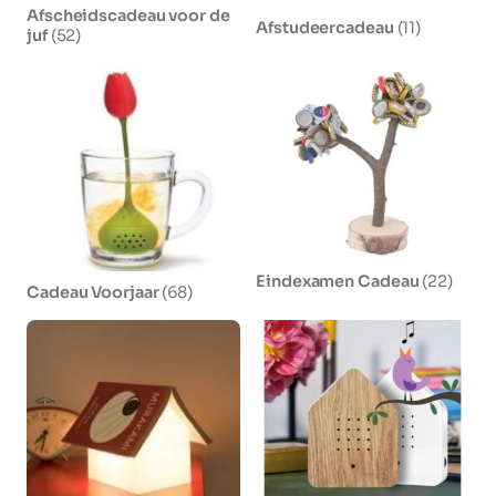
Afscheidscadeau voor de
Afstudeercadeau
(11)
juf
(52)
Eindexamen Cadeau
(22)
Cadeau Voorjaar
(68)