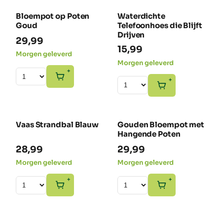
Bloempot op Poten
Waterdichte
NIEUW
NIEUW
Goud
Telefoonhoes die Blijft
Drijven
29,99
15,99
Morgen geleverd
Morgen geleverd
+
+
Vaas Strandbal Blauw
Gouden Bloempot met
NIEUW
NIEUW
Hangende Poten
28,99
29,99
Morgen geleverd
Morgen geleverd
+
+