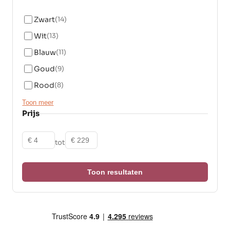
Zwart
(14)
Wit
(13)
Blauw
(11)
Goud
(9)
Rood
(8)
Toon meer
Prijs
Vanaf
Tot
tot
Toon resultaten