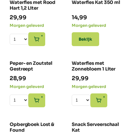
Waterfles met Rood
Waterfles Kat 350 ml
NIEUW
NIEUW
Hart 1,2 Liter
29,99
14,99
Morgen geleverd
Morgen geleverd
+
Bekijk
Peper- en Zoutstel
Waterfles met
NIEUW
NIEUW
Gestreept
Zonnebloem 1 Liter
28,99
29,99
Morgen geleverd
Morgen geleverd
+
+
Opbergboek Lost &
Snack Serveerschaal
NIEUW
NIEUW
Found
Kat