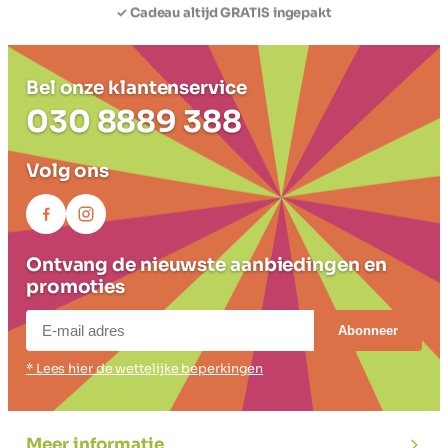
✓ Ruilen Mag
Bel onze klantenservice
030 8889 388
Volg ons
Ontvang de nieuwste aanbiedingen en
promoties
Abonneer
* Lees hier de wettelijke beperkingen
Meer informatie