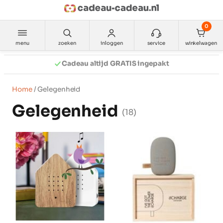
Ga
naar
0
de
inhoud
menu
zoeken
inloggen
service
winkelwagen
Ruilen Mag
Home
/ Gelegenheid
Gelegenheid
(18)