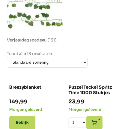
Verjaardagscadeau
(131)
Toont alle 18 resultaten
Breezyblanket
Puzzel Teckel Spritz
NIEUW
NIEUW
Time 1000 Stukjes
149,99
23,99
Morgen geleverd
Morgen geleverd
+
Bekijk